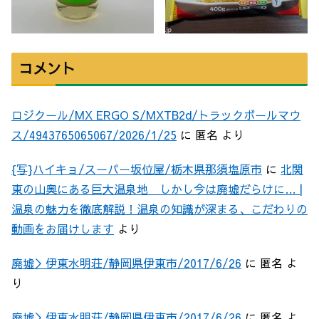
コメント
ロジクール/MX ERGO S/MXTB2d/トラックボールマウ
ス/4943765065067/2026/1/25
に
匿名
より
{写}ハイキョ/スーパー坂位屋/栃木県那須塩原市
に
北関
東の山奥にある巨大温泉地 しかし今は廃墟だらけに… |
温泉の魅力を徹底解説！温泉の知識が深まる、こだわりの
動画をお届けします
より
廃墟＞伊東水明荘/静岡県伊東市/2017/6/26
に
匿名
よ
り
廃墟＞伊東水明荘/静岡県伊東市/2017/6/26
に
匿名
よ