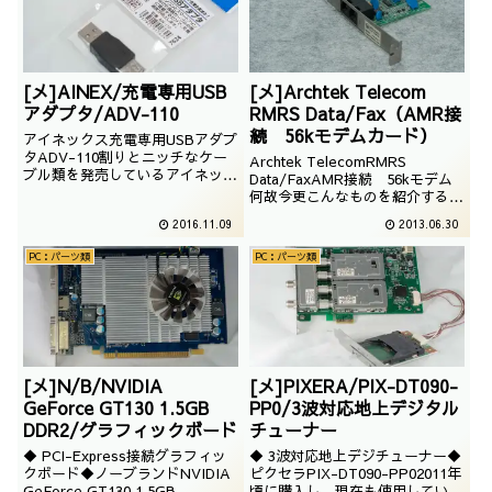
[メ]AINEX/充電専用USB
[メ]Archtek Telecom
アダプタ/ADV-110
RMRS Data/Fax（AMR接
続 56kモデムカード）
アイネックス充電専用USBアダプ
タADV-110割りとニッチなケー
Archtek TelecomRMRS
ブル類を発売しているアイネック
Data/FaxAMR接続 56kモデム
スより、ものすごくニッチなアイ
何故今更こんなものを紹介するの
テムを入手しました。
か。自分でもよくわかりません
2016.11.09
2013.06.30
が、部屋を掃除していたら転がっ
てたので折角なので紹介しま
PC：パーツ類
PC：パーツ類
す。//
[メ]N/B/NVIDIA
[メ]PIXERA/PIX-DT090-
GeForce GT130 1.5GB
PP0/3波対応地上デジタル
DDR2/グラフィックボード
チューナー
◆ PCI-Express接続グラフィッ
◆ 3波対応地上デジチューナー◆
クボード◆ノーブランドNVIDIA
ピクセラPIX-DT090-PP02011年
GeForce GT130 1.5GB
頃に購入し、現在も使用してい