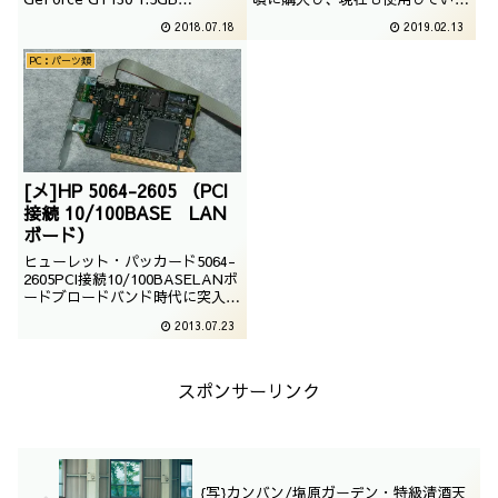
DDR2nVidiaが2009年頃に発表し
る、地デジジューナーでございま
2018.07.18
2019.02.13
た、OEM向けのローエンドモデ
す。
ルでございます。とある事情があ
PC：パーツ類
り、購入しました。
[メ]HP 5064-2605 （PCI
接続 10/100BASE LAN
ボード）
ヒューレット・パッカード5064-
2605PCI接続10/100BASELANボ
ードブロードバンド時代に突入す
ると、急にこのLANボードに対
2013.07.23
する需要が増しました。その当
時、パソコンしか友達がいなかっ
た自分としては、特に必要もない
のに数台のパソコンをネットワー
スポンサーリンク
クに接続させるためにこれを買
い...
{写}カンバン/塩原ガーデン・特級清酒天