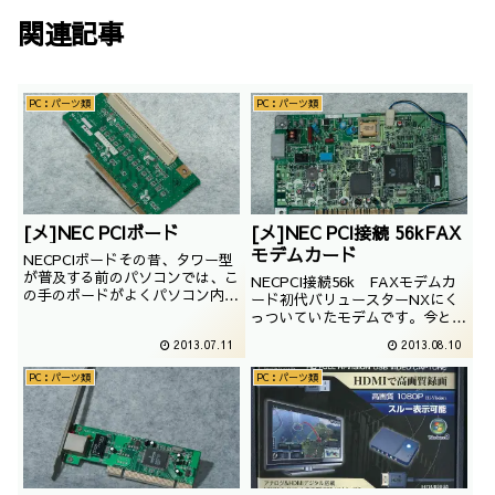
関連記事
PC：パーツ類
PC：パーツ類
[メ]NEC PCIボード
[メ]NEC PCI接続 56kFAX
モデムカード
NECPCIボードその昔、タワー型
が普及する前のパソコンでは、こ
NECPCI接続56k FAXモデムカ
の手のボードがよくパソコン内に
ード初代バリュースターNXにく
組み込まれていました。ロープロ
っついていたモデムです。今とな
ファイルブラケットという概念が
っては使い道に困るパーツではあ
2013.07.11
2013.08.10
登場した今、姿を消したのです
りますが、とりあえず、眺めて見
が、これって何って名称なんです
ることにします。//
PC：パーツ類
PC：パーツ類
かね？ｗ//