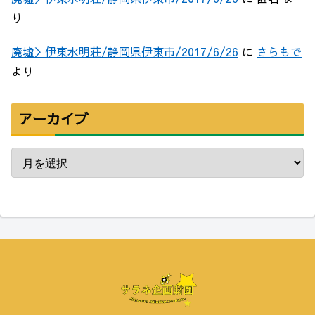
り
廃墟＞伊東水明荘/静岡県伊東市/2017/6/26
に
さらもで
より
アーカイブ