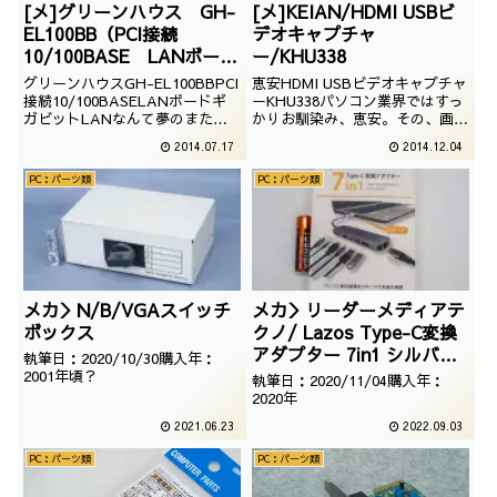
[メ]グリーンハウス GH-
[メ]KEIAN/HDMI USBビ
EL100BB（PCI接続
デオキャプチャ
10/100BASE LANボー
ー/KHU338
ド）
グリーンハウスGH-EL100BBPCI
恵安HDMI USBビデオキャプチャ
接続10/100BASELANボードギ
ーKHU338パソコン業界ではすっ
ガビットLANなんて夢のまた
かりお馴染み、恵安。その、画期
夢。LANなんて、100BASEあれ
的なHDMIビデオキャプチャーユ
2014.07.17
2014.12.04
ば十分。というか、100BASE自
ニットでございます。サラネで使
体が高速通信だと思っていた時代
用するために購入させて頂きまし
PC：パーツ類
PC：パーツ類
が自分にも有りました。//
た。//
メカ＞N/B/VGAスイッチ
メカ＞リーダーメディアテ
ボックス
クノ/ Lazos Type-C変換
アダプター 7in1 シルバー
執筆日：2020/10/30購入年：
L-CD7/4571414154017
2001年頃？
執筆日：2020/11/04購入年：
2020年
2021.06.23
2022.09.03
PC：パーツ類
PC：パーツ類