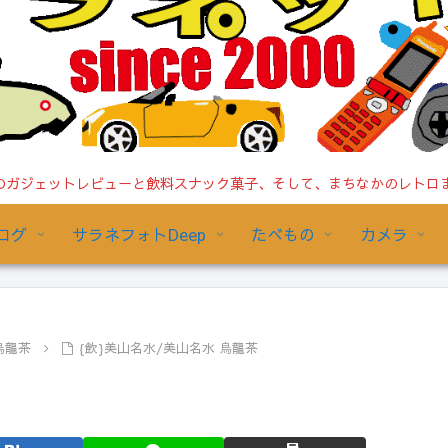
ガジェットレビューと飲料スナック菓子、そして、まちなかのレトロまで/
ログ
サラネフォトDeep
たべもの
カメラ
烏龍茶
{飲}美山名水/美山名水 烏龍茶