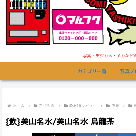
写真・デジカメ・メカなどの
カテゴリ一覧
写真ブ
ホーム
たべもの
飲み物レビュー
お茶
{飲}美山名水/美山名水 烏龍茶