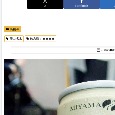
X
Facebook
烏龍茶
美山名水
飲点数：★★★★
この記事は