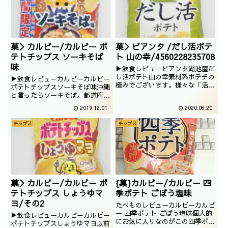
菓＞カルビー/カルビー ポ
菓＞ピアンタ /だし活ポテ
テトチップス ソーキそば
ト 山の幸/4560228235708
味
▶飲食レビューピアンタ湖池屋だ
し活ポテト山の幸素材系ポテチの
▶飲食レビューカルビーカルビー
極みでございます。様々な「活」
ポテトチップスソーキそば味沖縄
が出てきた近年で、ついにだし活
と言ったらソーキそば。都道府県
でございます。海の幸と山の幸が
の味としてはあっさり系なイメー
2019.12.01
2020.08.20
ありますが、今回は山の幸でござ
ジでございますが、実際、ソーキ
います。飲食日2020/04/29執筆
そばを食べたことがないのでよく
チップス
チップス
日2020/04/30購入場所埼玉県原
わかりません。撮影：2019年9月
産国日本価格108円点数★★★★
菓＞カルビー/カルビー ポ
{菓}カルビー/カルビー 四
テトチップス しょうゆマ
季ポテト ごぼう塩味
ヨ/その2
たべものレビューカルビーカルビ
ー 四季ポテト ごぼう塩味個人的
▶飲食レビューカルビーカルビー
にお気に入りなのがこの四季ポテ
ポテトチップスしょうゆマヨ以前