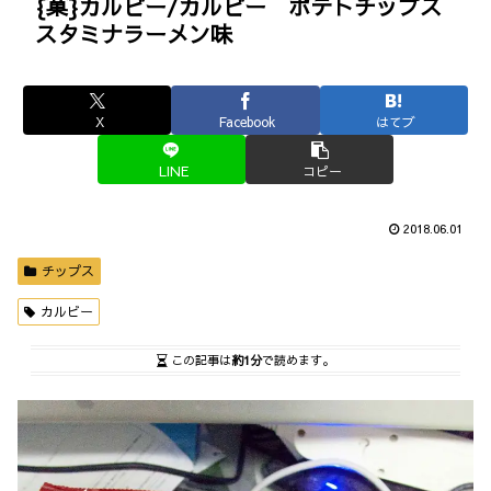
{菓}カルビー/カルビー ポテトチップス
スタミナラーメン味
X
Facebook
はてブ
LINE
コピー
2018.06.01
チップス
カルビー
この記事は
約1分
で読めます。