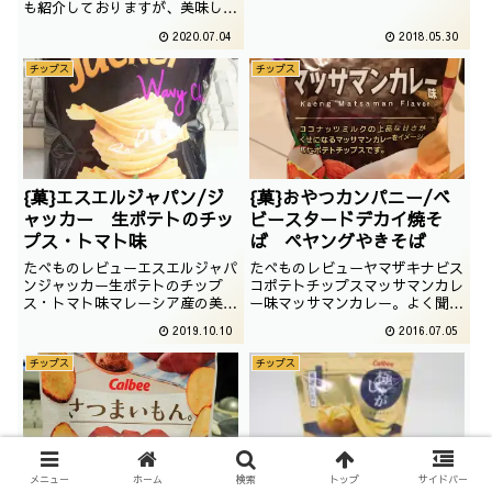
トシリーズでございます。非常に
も紹介しておりますが、美味しい
渋いチョイスもなかなかでござい
組み合わせ、醤油まよでございま
2020.07.04
2018.05.30
ますね。
す。撮影：2020／02／24
チップス
チップス
{菓}エスエルジャパン/ジ
{菓}おやつカンパニー/ベ
ャッカー 生ポテトのチッ
ビースタードデカイ焼そ
プス・トマト味
ば ペヤングやきそば
たべものレビューエスエルジャパ
たべものレビューヤマザキナビス
ンジャッカー生ポテトのチップ
コポテトチップスマッサマンカレ
ス・トマト味マレーシア産の美味
ー味マッサマンカレー。よく聞き
しいポテトチップス。ジャッカー
ますが、食べたことはありませ
2019.10.10
2016.07.05
でございます。生ポテトとトマ
ん。撮影日は2015年08月
ト。なかなかない組み合わせでご
チップス
チップス
ざいますね。撮影日は2017年11
月
メニュー
ホーム
検索
トップ
サイドバー
{菓}カルビー/さつまいも
菓＞カルビー/極じゃが こ