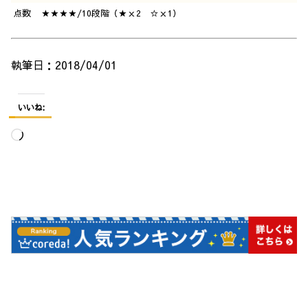
点数
★★★★/10段階（★ｘ2 ☆ｘ1）
執筆日：2018/04/01
いいね:
読
み
込
み
中…