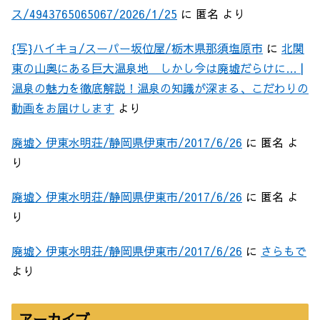
ス/4943765065067/2026/1/25
に
匿名
より
{写}ハイキョ/スーパー坂位屋/栃木県那須塩原市
に
北関
東の山奥にある巨大温泉地 しかし今は廃墟だらけに… |
温泉の魅力を徹底解説！温泉の知識が深まる、こだわりの
動画をお届けします
より
廃墟＞伊東水明荘/静岡県伊東市/2017/6/26
に
匿名
よ
り
廃墟＞伊東水明荘/静岡県伊東市/2017/6/26
に
匿名
よ
り
廃墟＞伊東水明荘/静岡県伊東市/2017/6/26
に
さらもで
より
アーカイブ