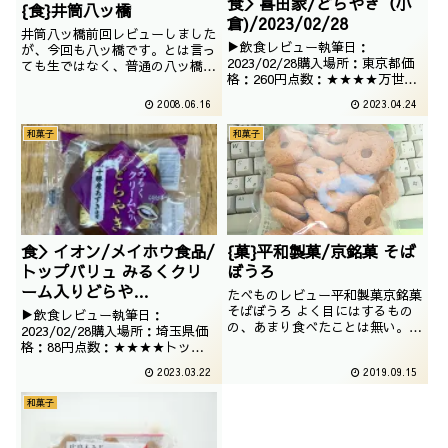
食＞喜田家/どらやき（小
{食}井筒八ッ橋
倉)/2023/02/28
井筒八ッ橋前回レビューしました
▶飲食レビュー執筆日：
が、今回も八ッ橋です。とは言っ
2023/02/28購入場所：東京都価
ても生ではなく、普通の八ッ橋で
格：260円点数：★★★★万世の
すけどね。
自販機で販売されていたどらやき
2008.06.16
2023.04.24
です。牛の顔がキュートでござい
ますが、肉の万世とはあんまり関
和菓子
和菓子
係ないアイテムですね。
食＞イオン/メイホウ食品/
{菓}平和製菓/京銘菓 そば
トップバリュ みるくクリ
ぼうろ
ーム入りどらや
たべものレビュー平和製菓京銘菓
き/4549414215649/2023
そばぼうろ よく目にはするもの
▶飲食レビュー執筆日：
の、あまり食べたことは無い。そ
/02/28
2023/02/28購入場所：埼玉県価
れが、そばぼうろです。撮影日は
格：88円点数：★★★★トップ
2018年02月
バリュのどらやきです。あんバタ
2023.03.22
2019.09.15
ーではなくミルククリームです
が、はたして、どんな味わいなの
和菓子
でしょうか。