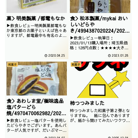
菓＞明美製菓 /都電もなか
食＞松本製菓/mykai おい
しいどらや
▶飲食レビュー明美製菓都電もな
き/4994387020224/2023
か東京都のお菓子といえば色々あ
りますが、都電最中も有名のよう
/01/13
▶飲食レビュー執筆日：
でございます。いろいろな車両が
2023/01/13購入場所：埼玉県価
入っております。撮影：2020／
格：128円点数：★★★★大きい
02／18
どら焼きはハズレが多いですが、
2020.04.25
2023.01.28
これは普通においしゅうございま
した。ということで、埼玉県民の
和菓子
和菓子
心のよりどころであるロヂャース
のこちらをいただきます。
食＞あわしま堂/極味逸品
柿つつみました
塩バターどら
柿つつみました和菓子第２弾とな
焼/4970470062982/2023
りますね。 紙に包んであります
/03/07
が、紙から開けてみたいワクワク
▶飲食レビュー塩バターを使用し
感があるのは流石ですね。ただ、
たどらやきでございます。あんバ
早まって開けたらこのコーナーも
ターが人気ですが、だいぶマーガ
すぐ終わってしまうので、とりあ
リンが混じっているのは企業努力