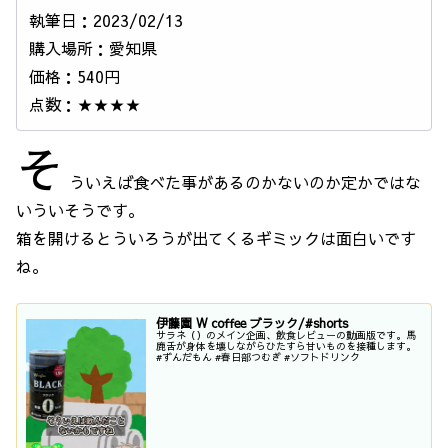
執筆日：2023/02/13
購入場所：愛知県
価格：540円
点数：★★★★
そ
ういえば食べた事があるのかないのか定かではな
いういそうです。
箱を開けるとういろうが出てくるギミックは面白いです
ね。
伊藤園 W coffee ブラック/#shorts
サラネ（）のメイン企画、飲食レビューの動画版です。馬
鹿舌が身体を壊しながらひたすら甘いものを接種します。
#ずんだもん #春日部つむぎ #ソフトドリンク