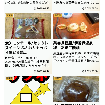
いうだけでも美味しそうでござい
ト勝負のお菓子業界にあって、こ
ます。見た目はあまりどら焼きっ
れほどのインパクトは中々ないで
2020.06.17
2015.01.06
ぽくはないですが、ジカセイアン
すね。今回はそんな、写ルンです
は入っているようです。撮影：
ならぬ食べるんですでございま
和菓子
和菓子
2020／04/02
す。撮影日は2014年10月
食＞モンテール/セレクト
菓●長登屋/伊香保温泉
スイーツ ふんわりもっち
郷 たまご饅頭
り生どら焼
長登屋伊香保温泉郷 たまご饅頭
き/4902751807784/2023
ホテルのアメニティシリーズでご
▶飲食レビュー執筆日：
ざいます。伊香保温泉名物なのか
/02/23
2023/02/23購入場所：埼玉県価
はわかりませんが、たまご饅頭で
格：158円点数：★★★★イオン
ございます。撮影日は2019年04
のスイーツブランドでございま
2023.04.14
2019.08.18
月
す。こちらはあんバターではな
く、ホイップあんこでございま
和菓子
和菓子
す。美味しそうですね。