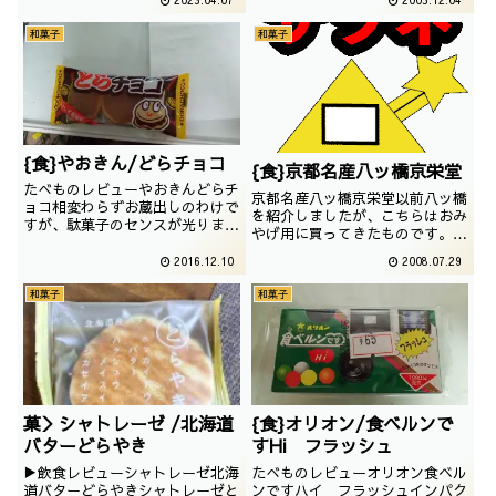
2023.04.07
2005.12.04
えず紙を見ることにします。 本
を感じますね
物の柿包みました偽物の柿を使う
和菓子
和菓子
こともありますが、本物を強調し
ております。 そ...
{食}やおきん/どらチョコ
{食}京都名産八ッ橋京栄堂
たべものレビューやおきんどらチ
京都名産八ッ橋京栄堂以前八ッ橋
ョコ相変わらずお蔵出しのわけで
を紹介しましたが、こちらはおみ
すが、駄菓子のセンスが光りま
やげ用に買ってきたものです。名
す。撮影日は2008年03月前回記
門のお菓子は商品名よりも会社名
事記載は2009年4月です。
2016.12.10
2008.07.29
の方が大きいのですね。勉強にな
ります。
和菓子
和菓子
菓＞シャトレーゼ /北海道
{食}オリオン/食ベルンで
バターどらやき
すHi フラッシュ
▶飲食レビューシャトレーゼ北海
たべものレビューオリオン食ベル
道バターどらやきシャトレーゼと
ンですハイ フラッシュインパク