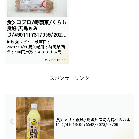
食＞コプロ/寿製菓/くらし
良好 広島もみ
じ/4901117317059/2021
/08/29
▶飲食レビュー執筆日：
2021/10/26購入場所：群馬県価
格：100円点数：★★★★広島土
産の定番的な、もみじまんじゅ
2022.01.11
う。それが、遠く離れた群馬のス
ーパーのプライベートブランドで
購入できるなんて、不思議で不可
解でございますが、美味しく頂い
スポンサーリンク
てみます。■お味について美味し
ゅうございます。素...
食＞アサヒ飲料/愛媛県産河内晩柑＆カル
ピス/4901340075542/2023/03/06