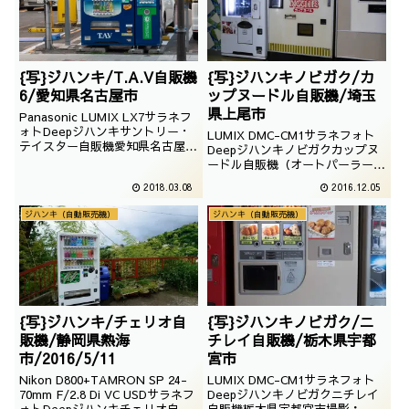
{写}ジハンキ/T.A.V自販機
{写}ジハンキノビガク/カ
6/愛知県名古屋市
ップヌードル自販機/埼玉
県上尾市
Panasonic LUMIX LX7サラネフ
ォトDeepジハンキサントリー・
LUMIX DMC-CM1サラネフォト
テイスター自販機愛知県名古屋市
Deepジハンキノビガクカップヌ
撮影：2015年2月11日
ードル自販機（オートパーラー上
尾内）埼玉県上尾市撮影：2015
2018.03.08
2016.12.05
年06月07日
ジハンキ（自動販売機）
ジハンキ（自動販売機）
{写}ジハンキ/チェリオ自
{写}ジハンキノビガク/ニ
販機/静岡県熱海
チレイ自販機/栃木県宇都
市/2016/5/11
宮市
Nikon D800+TAMRON SP 24-
LUMIX DMC-CM1サラネフォト
70mm F/2.8 Di VC USDサラネフ
Deepジハンキノビガクニチレイ