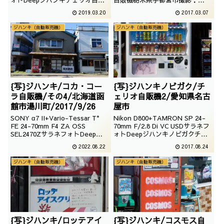
ォトDeepジハンキチェリオ自販
自販機栃木県宇都宮市撮影：
機
2015年10月10日
2019.03.20
2017.03.07
ジハンキ（自動販売機）
ジハンキ（自動販売機）
{写}ジハンキ/コカ・コー
{写}ジハンキノビガク/チ
ラ自販機/その4/北海道函
ェリオ自販機2/愛知県名古
館市湯川町/2017/9/26
屋市
SONY α7 II+Vario-Tessar T*
Nikon D800+TAMRON SP 24-
FE 24-70mm F4 ZA OSS
70mm F/2.8 Di VC USDサラネフ
SEL2470ZサラネフォトDeepジ
ォトDeepジハンキノビガクチェ
ハンキコカ・コーラ自販機
リオ自販機愛知県名古屋市撮影：
2022.08.22
2017.08.24
2015年2月11日
ジハンキ（自動販売機）
ジハンキ（自動販売機）
{写}ジハンキ/ロッテアイ
{写}ジハンキ/コスモス自