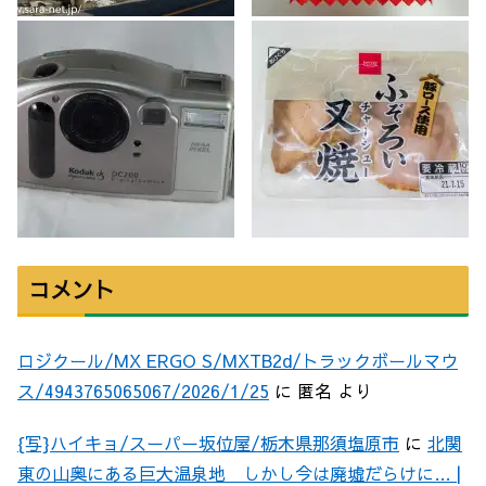
コメント
ロジクール/MX ERGO S/MXTB2d/トラックボールマウ
ス/4943765065067/2026/1/25
に
匿名
より
{写}ハイキョ/スーパー坂位屋/栃木県那須塩原市
に
北関
東の山奥にある巨大温泉地 しかし今は廃墟だらけに… |