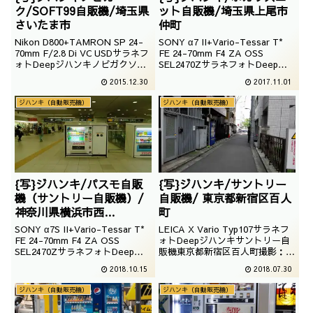
ク/SOFT99自販機/埼玉県
ット自販機/埼玉県上尾市
さいたま市
仲町
Nikon D800+TAMRON SP 24-
SONY α7 II+Vario-Tessar T*
70mm F/2.8 Di VC USDサラネフ
FE 24-70mm F4 ZA OSS
ォトDeepジハンキノビガクソフ
SEL2470ZサラネフォトDeepジ
ト99自販機埼玉県さいたま市撮
ハンキポカリスエット自販機埼玉
2015.12.30
2017.11.01
影：2014年10月2日
県上尾市仲町撮影：2017年02月
13日
ジハンキ（自動販売機）
ジハンキ（自動販売機）
{写}ジハンキ/パスモ自販
{写}ジハンキ/サントリー
機（サントリー自販機）/
自販機/ 東京都新宿区百人
神奈川県横浜市西
町
区/2017/8/31
SONY α7S II+Vario-Tessar T*
LEICA X Vario Typ107サラネフ
FE 24-70mm F4 ZA OSS
ォトDeepジハンキサントリー自
SEL2470ZサラネフォトDeepジ
販機東京都新宿区百人町撮影：
ハンキパスモ自販機（サントリー
2017年09月14日
2018.10.15
2018.07.30
自販機）
ジハンキ（自動販売機）
ジハンキ（自動販売機）