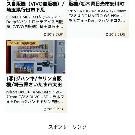
ス自販機（VIVO自販機）/
販機/栃木県日光市安川町
埼玉県行田市下忍
PENTAX K-3+SIGMA 17-70mm
F2.8-4 DC MACRO OS HSMサ
LUMIX DMC-CM1サラネフォト
ラネフォトDeepジハンキコスモ
Deepジハンキロッテアイス自販
ス自販機栃木県日光市安川町撮
機（VIVO自販機）埼玉県行田市
影：2016年03月10日
下忍(鉄剣タロー内)撮影：2015年
2017.05.01
2017.09.07
07月03日
ジハンキ（自動販売機）
{写}ジハンキ/キリン自販
機/埼玉県さいたま市太田
Nikon D800+TAMRON SP 24-
70mm F/2.8 Di VC USDサラネフ
ォトDeepジハンキキリン自販機
埼玉県さいたま市太田撮影：
2018.02.14
2014年11月21日
スポンサーリンク