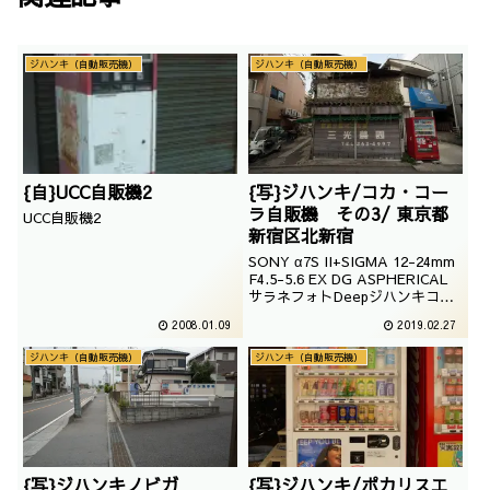
ジハンキ（自動販売機）
ジハンキ（自動販売機）
{自}UCC自販機2
{写}ジハンキ/コカ・コー
ラ自販機 その3/ 東京都
UCC自販機2
新宿区北新宿
SONY α7S II+SIGMA 12-24mm
F4.5-5.6 EX DG ASPHERICAL
サラネフォトDeepジハンキコ
カ・コーラ自販機撮影：2017年
2008.01.09
2019.02.27
09月14日
ジハンキ（自動販売機）
ジハンキ（自動販売機）
{写}ジハンキノビガ
{写}ジハンキ/ポカリスエ