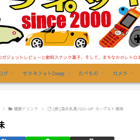
ガジェットレビューと飲料スナック菓子、そして、まちなかのレトロまで/
ログ
サラネフォトDeep
たべもの
カメラ
健康ドリンク
{飲}森永乳業/GO-UP ヨーグルト風味
味