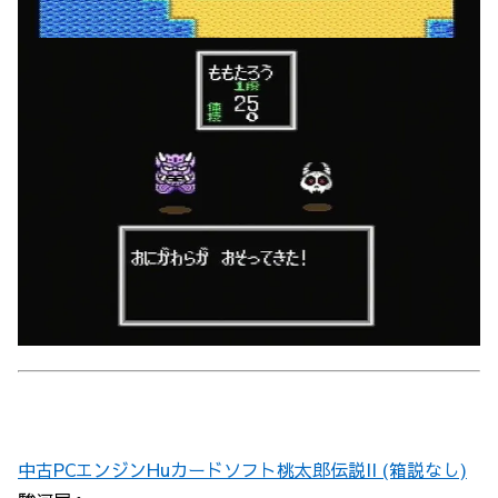
中古PCエンジンHuカードソフト桃太郎伝説II (箱説なし)