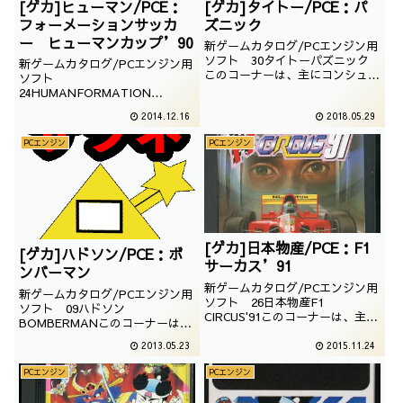
[ゲカ]ヒューマン/PCE：
[ゲカ]タイトー/PCE：パ
フォーメーションサッカ
ズニック
ー ヒューマンカップ’90
新ゲームカタログ/PCエンジン用
ソフト 30タイトーパズニック
新ゲームカタログ/PCエンジン用
このコーナーは、主にコンシュー
ソフト
マーゲームのソフトを紹介してい
24HUMANFORMATION
きます。今回はTAITOの
SOCCERHUMAN CUP ’90この
2014.12.16
2018.05.29
PUZNICです。PCエンジンのHu
コーナーは、主にコンシューマー
カード用ソフトです。PCエンジ
ゲームのソフトを紹介していきま
PCエンジン
PCエンジン
ンはパズルゲームも豊富です。さ
す。今回はヒューマンのフォーメ
てさて、どんなタイトルでしょう
ーションサッカー ヒューマンカ
か。・＜PCエ...
ップ90です。PCエンジンでは比
較的メジャーなサッカ...
[ゲカ]日本物産/PCE：F1
[ゲカ]ハドソン/PCE：ボ
サーカス’91
ンバーマン
新ゲームカタログ/PCエンジン用
新ゲームカタログ/PCエンジン用
ソフト 26日本物産F1
ソフト 09ハドソン
CIRCUS'91このコーナーは、主に
BOMBERMANこのコーナーは、
コンシューマーゲームのソフトを
主にコンシューマーゲームのソフ
紹介していきます。今回は日本物
2013.05.23
2015.11.24
トを紹介していきます。今回はハ
産のエフワンサーカス91です。
ドソンのボンバーマンです。PC
PCエンジンのHuカード用ソフト
PCエンジン
PCエンジン
エンジンのソフトです。もはや説
です。ニチブツの看板シリーズで
明不要のこのタイトルですが、当
あり、PCエンジンの看板レース