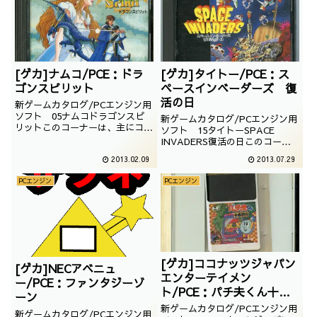
[ゲカ]ナムコ/PCE：ドラ
[ゲカ]タイトー/PCE：ス
ゴンスピリット
ペースインベーダーズ 復
活の日
新ゲームカタログ/PCエンジン用
ソフト 05ナムコドラゴンスピ
新ゲームカタログ/PCエンジン用
リットこのコーナーは、主にコン
ソフト 15タイトーSPACE
シューマーゲームのソフトを紹介
INVADERS復活の日このコーナ
していきます。今回はナムコの名
ーは、主にコンシューマーゲーム
2013.02.09
2013.07.29
作シューティングゲーム、ドラゴ
のソフトを紹介していきます。今
ンスピリットです。・＜PCエン
回はタイトーのスペースインベー
PCエンジン
PCエンジン
ジン本体・<04 カトちゃんケン
ダーズ復活の日です。PCエンジ
ちゃん ｜ 06 スペースハリ
ンのHuカード用ソフトです。ゲ
アー>
ーム史に残る説明不要のアーケー
ドゲームの...
[ゲカ]ココナッツジャパン
[ゲカ]NECアベニュ
エンターテイメン
ー/PCE：ファンタジーゾ
ト/PCE：パチ夫くん十番
ーン
勝負
新ゲームカタログ/PCエンジン用
新ゲームカタログ/PCエンジン用