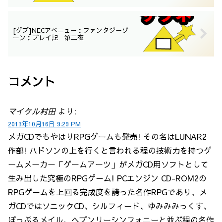
[ゲプ]NECアベニュー：ファンタジーゾ
ーン：プレイ記 第二夜
コメント
マイケル村田
より:
2013年10月16日 9:29 PM
メガCDでもやはりRPGゲームも発売! その名はLUNAR2
作部! ハドソンの上を行くと言われる程の技術力を持つゲ
ームメーカー「ゲームアーツ」がメガCD用ソフトとして
生み出した究極のRPGゲーム! PCエンジン CD-ROM2の
RPGゲームを上回る完成度を誇った名作RPGであり、メ
ガCDではソニックCD、シルフィード、ゆみみみっくす、
ぽっぷるメイル、ヘブンリーシンフォニーと並ぶ程の名作