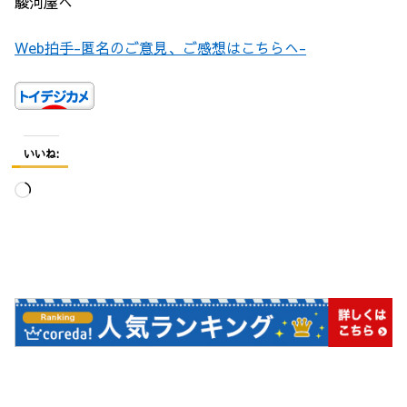
駿河屋へ
Web拍手-匿名のご意見、ご感想はこちらへ-
いいね:
読
み
込
み
中…