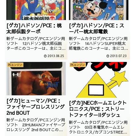
然、紹介していきます。・＜PC
ゲームであ...
エンジン本体・<08 ...
[ゲカ]ハドソン/PCE：桃
[ゲカ]ハドソン/PCE：ス
太郎伝説ターボ
ーパー桃太郎電鉄
新ゲームカタログ/PCエンジン用
新ゲームカタログ/PCエンジン用
ソフト 12ハドソン桃太郎伝説
ソフト 14ハドソンSUPER桃太
ターボこのコーナーは、主にコン
郎電鉄このコーナーは、主にコン
シューマーゲームのソフトを紹介
シューマーゲームのソフトを紹介
2013.06.25
2013.07.23
していきます。今回はハドソンの
していきます。今回はハドソンの
桃太郎伝説ターボです。PCエン
スーパー桃太郎電鉄です。PCエ
PCエンジン
PCエンジン
ジンのHuカード用ソフトです。
ンジンのHuカード用ソフトで
以前紹介した桃太郎伝説のリメイ
す。超有名ボードゲームの2作目
ク作品。果たして、どれだけパワ
とあり、どのようなパワーアップ
ーアップしている...
が見られるので...
[ゲカ]ヒューマン/PCE：
[ゲカ]NECホームエレクト
ファイヤープロレスリング
ロニクス/PCE：ストリー
2nd BOUT
トファイターIIダッシュ
新ゲームカタログ/PCエンジン用
新ゲームカタログ/PCエンジン用
ソフト 23HUMANファイヤープ
ソフト 03日本電気ホームエレ
ロレスリング 2nd BOUTこのコ
クトロニクス/カプコンSTREET
ーナーは、主にコンシューマーゲ