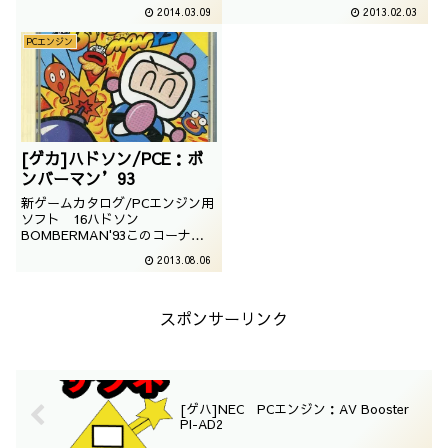
FIGHETER II'このコーナーは、
ームのソフトを紹介していきま
2014.03.09
2013.02.03
主にコンシューマーゲームのソフ
す。今回はヒューマンのファイヤ
トを紹介していきます。今回は
ープロレスリング2ndBOUTで
PCエンジン
NECホームエレクトロニクスが発
す。PCエンジンのHuカード用ソ
売した、説明不要の人気作、スト
フトです。プロレスが続いてしま
リートファイター2ダッシュで
いま...
す...
[ゲカ]ハドソン/PCE：ボ
ンバーマン’93
新ゲームカタログ/PCエンジン用
ソフト 16ハドソン
BOMBERMAN'93このコーナー
は、主にコンシューマーゲームの
2013.08.06
ソフトを紹介していきます。今回
はハドソンのボンバーマン93で
す。PCエンジンのHuカード用ソ
フトです。スポーツゲーム以外で
スポンサーリンク
の年数表示はなかなか珍しいです
よね。そんなボンバ...
[ゲハ]NEC PCエンジン：AV Booster
PI-AD2