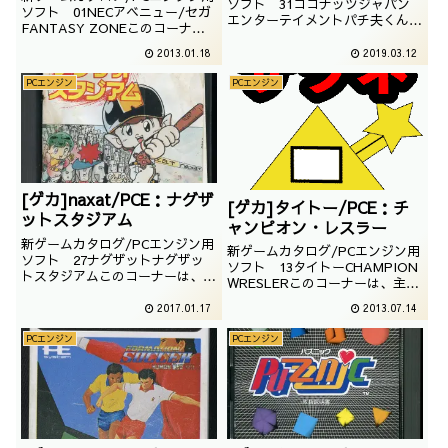
ソフト 31ココナッツジャパン
ソフト 01NECアベニュー/セガ
エンターテイメントパチ夫くん十
FANTASY ZONEこのコーナー
番勝負このコーナーは、主にコン
は、主にコンシューマーゲームの
シューマーゲームのソフトを紹介
2013.01.18
2019.03.12
ソフトを紹介していきます。今回
していきます。今回はココナッツ
はセガの名作アーケードゲームの
ジャパンのパチ夫くん十番勝負で
PCエンジン
PCエンジン
移植版である、NECアベニューの
す。PCエンジンのHuカード用ソ
ファンタジーゾーンです。・＜
フトです。パチ夫くんシリーズは
PCエンジン本体・02 桃太郎伝説
どのぐらいある...
I...
[ゲカ]naxat/PCE：ナグザ
[ゲカ]タイトー/PCE：チ
ットスタジアム
ャンピオン・レスラー
新ゲームカタログ/PCエンジン用
新ゲームカタログ/PCエンジン用
ソフト 27ナグザットナグザッ
ソフト 13タイトーCHAMPION
トスタジアムこのコーナーは、主
WRESLERこのコーナーは、主に
にコンシューマーゲームのソフト
コンシューマーゲームのソフトを
を紹介していきます。今回は
2017.01.17
2013.07.14
紹介していきます。今回はタイト
naxat softのNAXAT STADIUM
ーのチャンピオンレスラーです。
です。PCエンジンのHuカード用
PCエンジン
PCエンジン
PCエンジンのHuカード用ソフト
ソフトです。当時はどのメーカー
です。アーケードの移植らしいで
も野球ゲームを出していたんで
すが、どんなゲームなのでしょう
す...
か...