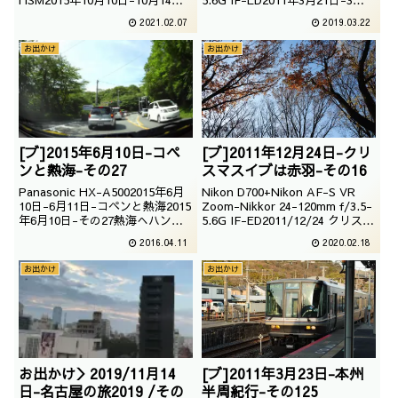
有給休暇・後編（京都大阪）
26日-本州半周紀行2011年3月23
2021.02.07
2019.03.22
2015年10月14日京都は、川がと
日ちょっとセンチではございます
ても綺麗でございます。住むには
が、普通に撮影を楽しんでいたよ
お出かけ
お出かけ
ちょっと恐れ多くて難しそうです
うでございます。<本州半周紀行
けどね。 <有給休暇で京都大阪>
＞
[ブ]2015年6月10日-コペ
[ブ]2011年12月24日-クリ
ンと熱海-その27
スマスイブは赤羽-その16
Panasonic HX-A5002015年6月
Nikon D700+Nikon AF-S VR
10日-6月11日-コペンと熱海2015
Zoom-Nikkor 24-120mm f/3.5-
年6月10日-その27熱海へハンド
5.6G IF-ED2011/12/24 クリスマ
ルを切る仕事です。＜その26｜
スイブは赤羽もう、板橋からも離
2016.04.11
2020.02.18
その28＞
れてしまいそうな感じです。｜ク
リスマスイブは赤羽｜
お出かけ
お出かけ
お出かけ＞2019/11月14
[ブ]2011年3月23日-本州
日-名古屋の旅2019 /その
半周紀行-その125