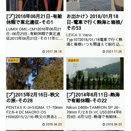
[ブ]2016年06月21日-有給
お出かけ＞2018/01月18
休暇で東北遠征-その1
日-電車で行く熱海と箱根/
その53
LUMIX DMC-CM12016年06月21
日-06月25日-有給休暇で東北遠
LEICA X Vario
征2015年06月21日-その11年に1
Typ1072018/01/18電車で行く熱
回あるかないかの有給休暇。あり
海と箱根いつも間違えて紛れ込ん
がたいことに、3年連続でこの有
でしまうビーチラインも、こうし
2017.04.16
2021.11.28
給休暇の旅をサラネで記事にさせ
てみるととても美しいのでござい
て頂いております。｜東北遠征｜
ます。｜電車で行く熱海の旅
お出かけ
お出かけ
2018|
[ブ]2015年2月16日-秩父
[ブ]2014年6月11日-熱海
の旅-その28
で有給休暇-その22
PENTAX K-3+SIGMA 17-70mm
Nikon D800+TAMRON SP 24-
F2.8-4 DC MACRO OS
70mm F/2.8 Di VC USD2014年6
HSM2015/2/16-秩父の旅あと3
月9日-6月12日-熱海で有給休暇
回で終了でございますが、この3
2014年6月11日-その22雨の日の
2018.04.20
2016.04.25
回が一番観光っぽい撮影をしてい
熱海ぶらぶら。<その21｜その23
たりします。｜秩父の旅2015｜
＞