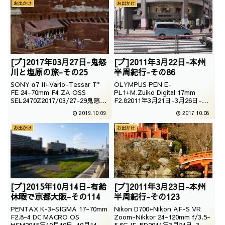
お出かけ
お出かけ
[ブ]2017年03月27日-鬼怒
[ブ]2011年3月22日-本州
川と塩原の旅-その25
半周紀行-その86
SONY α7 II+Vario-Tessar T*
OLYMPUS PEN E-
FE 24-70mm F4 ZA OSS
PL1+M.Zuiko Digital 17mm
SEL2470Z2017/03/27-29鬼怒川
F2.82011年3月21日-3月26日-本
と塩原の旅一大観光地がたくさん
州半周紀行2011年3月22日-その
2019.10.09
2017.10.08
モチーフにされているので、観光
86向こうに行けないヨドバシ梅
客が実に多いですね。そんな発見
田を見ながら、22日の分は本日
お出かけ
お出かけ
もあります。｜鬼怒川と塩原の旅
で終了でございます。<本州半周
｜
紀行＞
[ブ]2015年10月14日-有給
[ブ]2011年3月23日-本州
休暇で京都大阪-その114
半周紀行-その123
PENTAX K-3+SIGMA 17-70mm
Nikon D700+Nikon AF-S VR
F2.8-4 DC MACRO OS
Zoom-Nikkor 24-120mm f/3.5-
HSM2015年10月10日-10月14日-
5.6G IF-ED2011年3月21日-3月