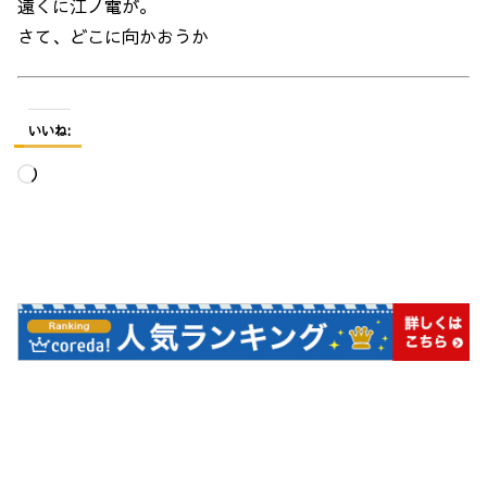
遠くに江ノ電が。
さて、どこに向かおうか
いいね:
読
み
込
み
中…