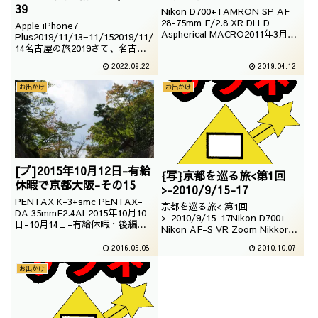
39
Nikon D700+TAMRON SP AF
28-75mm F/2.8 XR Di LD
Apple iPhone7
Aspherical MACRO2011年3月21
Plus2019/11/13−11/152019/11/
日-3月26日-本州半周紀行2011年
14名古屋の旅2019さて、名古屋
3月23日京都駅に戻り、この日が
の旅も2日目。今日はどこへ向か
2022.09.22
2019.04.12
終わるようでございます。<本州
おうかな｜名古屋の旅2019|執筆
半周紀行＞
日：2020/07/08
お出かけ
お出かけ
[ブ]2015年10月12日-有給
{写}京都を巡る旅<第1回
休暇で京都大阪-その15
>-2010/9/15-17
PENTAX K-3+smc PENTAX-
京都を巡る旅< 第1回
DA 35mmF2.4AL2015年10月10
>-2010/9/15-17Nikon D700+
日-10月14日-有給休暇・後編
Nikon AF-S VR Zoom Nikkor
（京都大阪） 2015年10月12日-
ED 24-120mm F3.5-5.6G(IF)ロ
その15清水の坂を歩きます。<有
2016.05.08
2010.10.07
ケ地：京都使用機材：・Nikon
給休暇で京都大阪>
D700・Nikon AF-S VR Zoom
お出かけ
Nikkor ED 24-1...