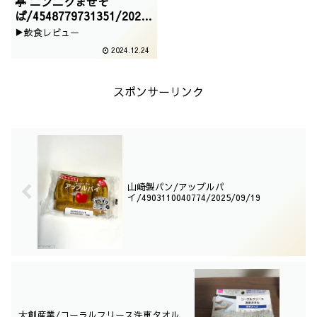
亭 ニンニクまぜそ
ば/4548779731351/2024
/10/04
▶飲食レビュー
2024.12.24
スポンサーリンク
山崎製パン/アップルパ
イ/4903110040774/2025/09/19
大創産業/コーラルフリース洗車タオル