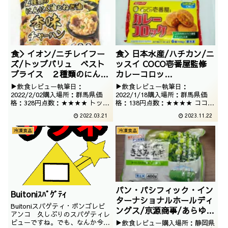
食＞イオン/ニチレイフー
食＞日本水産/ハチカン/ニ
ズ/トップバリュ ベスト
ッスイ COCO壱番屋監修
プライス ２種類のにんに
カレーコロッ
く油とねぎ油 香味チャー
ケ/4902150661611
▶飲食レビュー執筆日：
▶飲食レビュー執筆日：
ハン/4549741765527
/2021/10/27
2022/2/02購入場所：群馬県価
2022/1/18購入場所：群馬県価
格：328円点数：★★★★ トップ
格：138円点数：★★★★ ココイ
/2022/01/19
バリュの大容量チャーハンでござ
チ監修のカレーコロッケでござい
2022.03.21
2023.11.22
います。プライベートブランドで
ます。自然解凍が出来る、お弁当
も、文章系チャーハンが登場して
の強い味方でございます。はたし
冷凍食品
冷凍食品
いるのですね。
て、どのような味わいなのでしょ
うか。
パン・パシフィック・イン
Buitoniｽﾊﾟｹﾞﾃｨ
ターナショナルホールディ
Buitoniスパゲティ・ボンゴレビ
ングス/京源商事/あらゆる
アンコ 久しぶりのスパゲティレ
料理にきざみネ
ビューですね。でも、なんか今回
▶飲食レビュー購入場所：静岡県