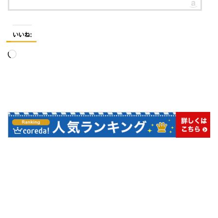
いいね:
読
み
込
み
中…