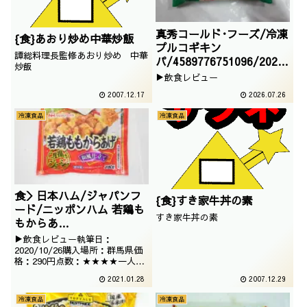
真秀コールド･フーズ/冷凍
{食}あおり炒め中華炒飯
プルコギキン
譚総料理長監修あおり炒め 中華
パ/4589776751096/2026
炒飯
/1/17
▶飲食レビュー
2007.12.17
2026.07.26
冷凍食品
冷凍食品
食＞日本ハム/ジャパンフ
{食}すき家牛丼の素
ード/ニッポンハム 若鶏も
すき家牛丼の素
もからあ
げ/4962849102153
▶飲食レビュー執筆日：
/2020/10/07
2020/10/26購入場所：群馬県価
格：290円点数：★★★★一人暮
らしを始めてから、冷凍唐揚げは
2021.01.28
2007.12.29
基本的に切らしません。というこ
とで、日本ハムのももからあげで
冷凍食品
冷凍食品
ございます。