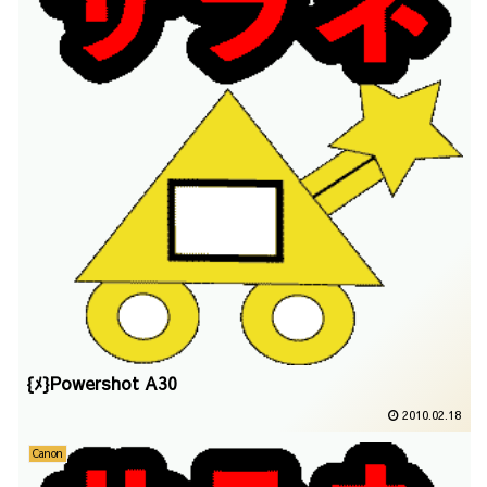
{ﾒ}Powershot A30
2010.02.18
Canon