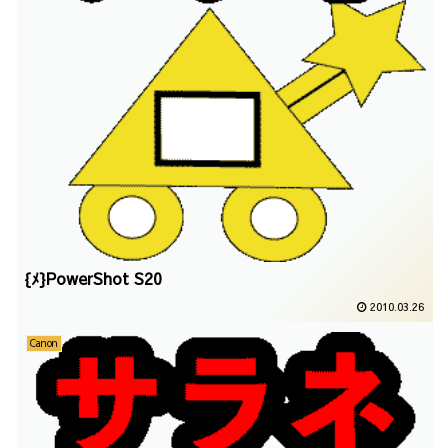
{ﾒ}PowerShot S20
2010.03.26
Canon