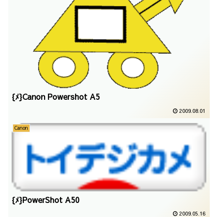
{ﾒ}Canon Powershot A5
2009.08.01
Canon
{ﾒ}PowerShot A50
2009.05.16