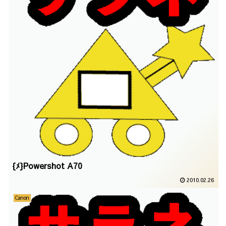
{ﾒ}Powershot A70
2010.02.26
Canon