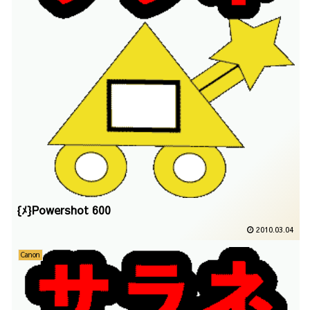
{ﾒ}Powershot 600
2010.03.04
Canon