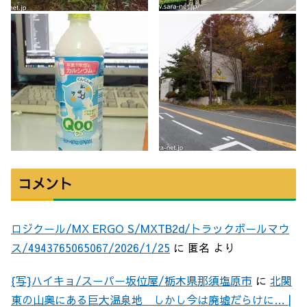
コメント
ロジクール/MX ERGO S/MXTB2d/トラックボールマウ
ス/4943765065067/2026/1/25
に
匿名
より
{写}ハイキョ/スーパー坂位屋/栃木県那須塩原市
に
北関
東の山奥にある巨大温泉地 しかし今は廃墟だらけに… |