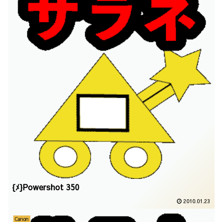
{ﾒ}Powershot 350
2010.01.23
Canon