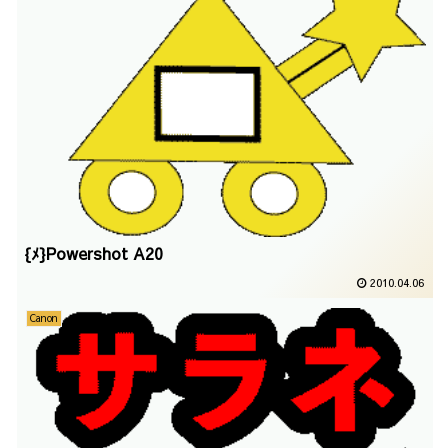
{ﾒ}Powershot A20
2010.04.06
Canon