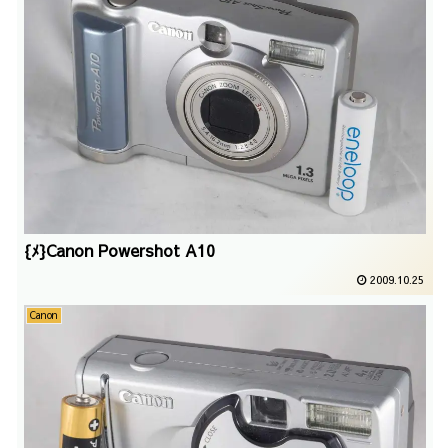
{ﾒ}Canon Powershot A10
2009.10.25
Canon