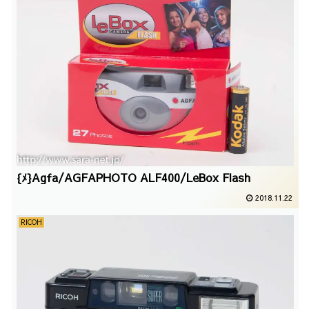
{ﾒ}Agfa/AGFAPHOTO ALF400/LeBox Flash
2018.11.22
RICOH