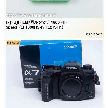
{ﾒ}FUJIFILM/写ルンです 1600 Hi・
Speed（LF1600HS-N FL27SH1）
2019.06.27
MINOLTA