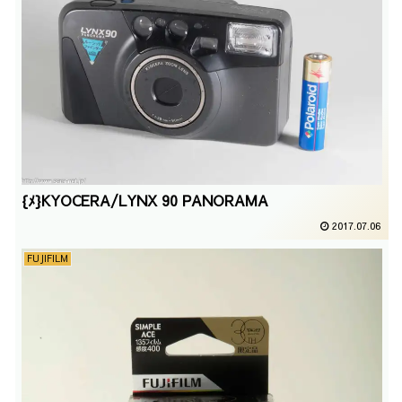
{ﾒ}KYOCERA/LYNX 90 PANORAMA
2017.07.06
FUJIFILM