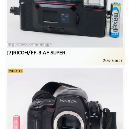
{ﾒ}RICOH/FF-3 AF SUPER
2018.10.04
MINOLTA