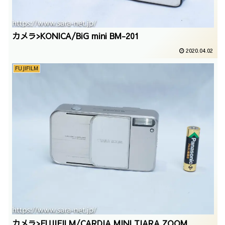
カメラ>KONICA/BiG mini BM-201
2020.04.02
FUJIFILM
カメラ>FUJIFILM/CARDIA MINI TIARA ZOOM