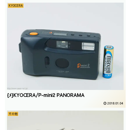
KYOCERA
{ﾒ}KYOCERA/P-mini2 PANORAMA
2018.01.04
その他